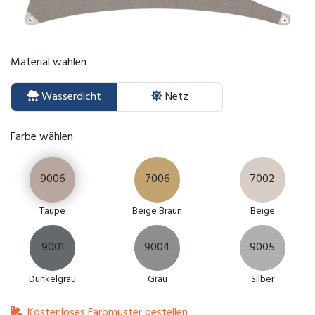
Material wählen
Wasserdicht
Netz
Farbe wählen
9006
7006
7002
Taupe
Beige Braun
Beige
9001
9004
9005
Dunkelgrau
Grau
Silber
Kostenloses Farbmuster bestellen