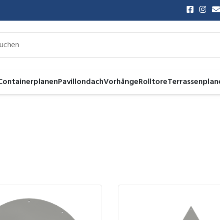
Containerplanen
Pavillondach
Vorhänge
Rolltore
Terrassenplan