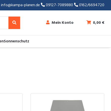
info@kampa-planen.de
09127-7089880
0162/6694720
Mein Konto
0,00
€
en
Sonnenschutz