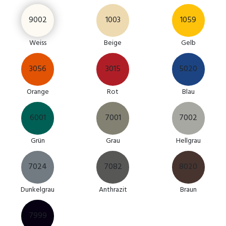
9002
1003
1059
Weiss
Beige
Gelb
3056
3015
5020
Orange
Rot
Blau
6001
7001
7002
Grün
Grau
Hellgrau
7024
7082
8020
Dunkelgrau
Anthrazit
Braun
7999