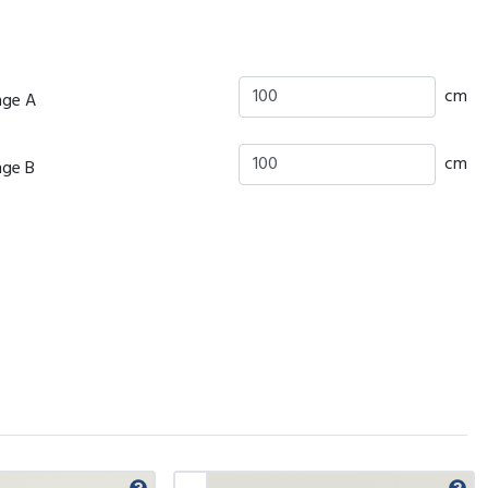
cm
nge A
cm
nge B