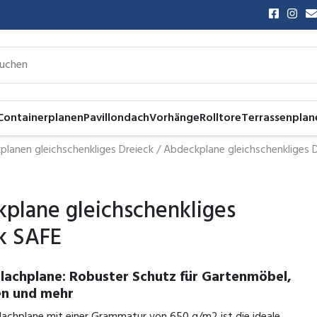
Containerplanen
Pavillondach
Vorhänge
Rolltore
Terrassenplan
lanen gleichschenkliges Dreieck
/
Abdeckplane gleichschenkliges 
plane gleichschenkliges
k SAFE
Flachplane: Robuster Schutz für Gartenmöbel,
n und mehr