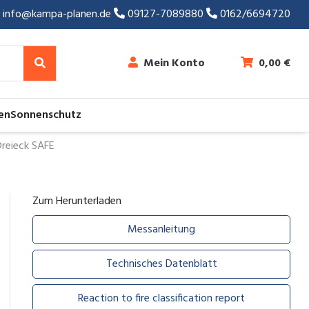
info@kampa-planen.de
09127-7089880
0162/6694720
Mein Konto
0,00
€
en
Sonnenschutz
Dreieck SAFE
Zum Herunterladen
Messanleitung
Technisches Datenblatt
Reaction to fire classification report