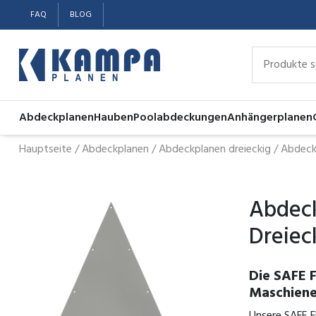
FAQ
BLOG
Abdeckplanen
Hauben
Poolabdeckungen
Anhängerplanen
Hauptseite
/
Abdeckplanen
/
Abdeckplanen dreieckig
/
Abdeckp
Abdeck
Dreiec
Die SAFE 
Maschiene