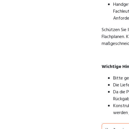
Handgef
Fachleu
Anforde
Schützen Sie I
Flachplanen. K
maßgeschneid
Wichtige Hi
Bitte g
Die Lie
Da die P
Rückgab
Konstru
w
e
rden