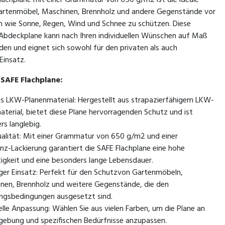
lachplane mit einer Grammatur von 650 g/m2 ist die ideale
artenmöbel, Maschinen, Brennholz und andere Gegenstände vor
 wie Sonne, Regen, Wind und Schnee zu schützen. Diese
bdeckplane kann nach Ihren individuellen Wünschen auf Maß
den und eignet sich sowohl für den privaten als auch
Einsatz.
 SAFE Flachplane:
s LKW-Planenmaterial: Hergestellt aus strapazierfähigem LKW-
aterial, bietet diese Plane hervorragenden Schutz und ist
rs langlebig.
alität: Mit einer Grammatur von 650 g/m2 und einer
nz-Lackierung garantiert die SAFE Flachplane eine hohe
tigkeit und eine besonders lange Lebensdauer.
tiger Einsatz: Perfekt für den Schutzvon Gartenmöbeln,
nen, Brennholz und weitere Gegenstände, die den
ngsbedingungen ausgesetzt sind.
elle Anpassung: Wählen Sie aus vielen Farben, um die Plane an
gebung und spezifischen Bedürfnisse anzupassen.