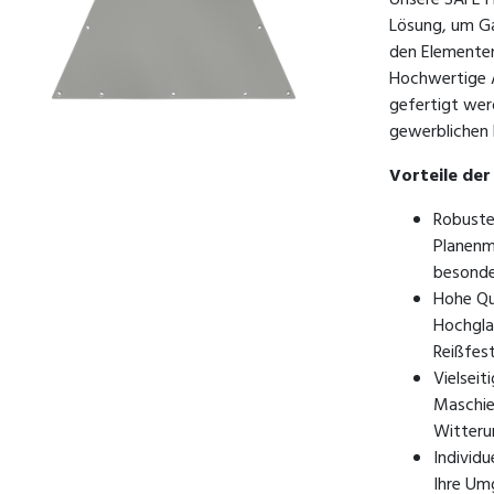
Unsere SAFE F
Lösung, um G
den Elementen
Hochwertige A
gefertigt wer
gewerblichen 
Vorteile der
Robuste
Planenm
besonde
Hohe Qu
Hochgla
Reißfes
Vielsei
Maschie
Witteru
Individu
Ihre Um