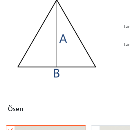
Lä
Lä
Ösen