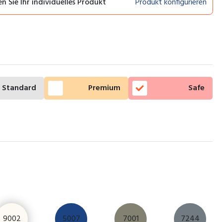
en Sie Ihr individuelles Produkt
Produkt konfigurieren
Standard
Premium
Safe
9002
5007
7001
7244